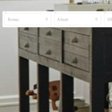
ACHAT ET 
Bureau
A louer
Vil